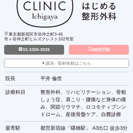
東京都新宿区市谷仲之町3-45
市ヶ谷仲之町ヒルズクレスト102号室
03-3359-3939
WEB予約
講演・取材依頼はこちら
院長
平井 倫世
診療科目
整形外科、リハビリテーション、骨粗
しょう症、肩こり・腰痛など身体の痛
み、関節リウマチ、ロコモティブシン
ドローム、産後骨盤ケア、自費診療
最寄駅
都営新宿線「曙橋駅」 A3出口 徒歩3分