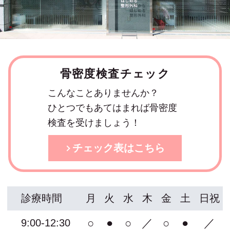
骨密度検査チェック
こんなことありませんか？
ひとつでもあてはまれば骨密度
検査を受けましょう！
チェック表はこちら
診療時間
月
火
水
木
金
土
日祝
○
●
○
／
○
●
／
9:00-12:30